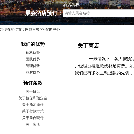
酒店名称
展会酒店预订：
您现在的位置：
网站首页
>> 帮助中心
我们的优势
关于离店
价格优势
一般情况下，客人按预定离
团队优势
管理优势
户经理办理退款或补足房费。如
品牌优势
我们已有多次主动退款的先例，
预订条款
关于确认
关于担保和预定金
关于预定赔偿
关于付款方式
关于前台现付
关于离店